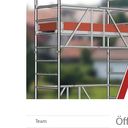
Öf
Team